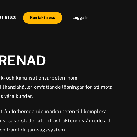
31 91 83
Kontakta oss
Logga in
RENAD
ark- och kanalisationsarbeten inom
tillhandahåller omfattande lösningar för att möta
s våra kunder.
g från förberedande markarbeten till komplexa
 vi säkerställer att infrastrukturen står redo att
och framtida järnvägssystem.