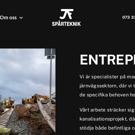
Om oss
073 3
ENTREP
Vi är specialister på m
järnvägssektorn, där vi 
de specifika behoven ho
Vårt arbete sträcker si
kanalisationsprojekt, där
stödja både befintliga 